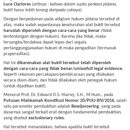
Luce Clariores
(artinya : bahwa dalam suatu perkara pidana,
bukti harus lebih terang daripada cahaya).
Dengan berpedoman pada adigium hukum pidana tersebut di
atas, maka sudah sepantasnya keseluruhan alat bukti tersebut
haruslah diperoleh dengan cara-cara yang benar
(tidak
bertentangan dengan hukum).
Karena jika tidak, maka
tersangka/terdakwa dapat lepas dari segala
pertanggungjawaban hukum di muka pengadilan (termasuk
praperadilan).
Hal ini
dikarenakan alat bukti tersebut telah diperoleh
dengan cara-cara yang tidak benar/unlawfull legal evidence.
Seperti rekaman percakapan/pembicaraan yang dilakukan
secara diam-diam, dan tidak dilakukan oleh penegak hukum
(untuk dijadikan bukti).
Menurut Prof. Dr. Edward O.S. Hiariej, S.H., M.Hum., pada
Putusan Mahkamah Konstitusi Nomor 20/PUU-XIV/2016,
salah
satu parameter pembuktian adalah
Bewijsvoering
, yang pada
dasarnya sangat terkait erat dengan fundamental pembuktian,
yang disebut
exclusionary rules
.
Hal tersebut menandakan, bahwa apabila bukti tersebut