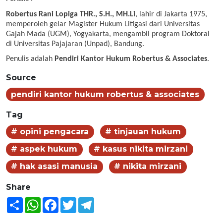
Robertus Rani Lopiga THR., S.H., MH.Li
, lahir di Jakarta 1975,
memperoleh gelar Magister Hukum Litigasi dari Universitas
Gajah Mada (UGM), Yogyakarta, mengambil program Doktoral
di Universitas Pajajaran (Unpad), Bandung.
Penulis adalah
Pendiri Kantor Hukum Robertus & Associates
.
Source
pendiri kantor hukum robertus & associates
Tag
# opini pengacara
# tinjauan hukum
# aspek hukum
# kasus nikita mirzani
# hak asasi manusia
# nikita mirzani
Share
Share
WhatsApp
Facebook
Twitter
Telegram