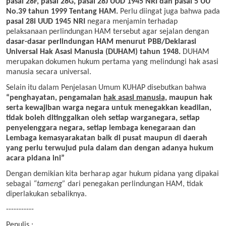
pasal 28F, pasal 28G, pasal 28J UUD 1945 NRI dan pasal 5 UU
No.39 tahun 1999 Tentang HAM.
Perlu diingat juga bahwa pada
pasal 28i UUD 1945 NRI
negara menjamin terhadap
pelaksanaan perlindungan HAM tersebut agar sejalan dengan
dasar-dasar perlindungan HAM menurut PBB/Deklarasi
Universal Hak Asasi Manusia (DUHAM) tahun 1948.
DUHAM
merupakan dokumen hukum pertama yang melindungi hak asasi
manusia secara universal.
Selain itu dalam Penjelasan Umum KUHAP disebutkan bahwa
“penghayatan, pengamalan
hak asasi manusia,
maupun hak
serta kewajiban warga negara untuk menegakkan keadilan,
tidak boleh ditinggalkan oleh setiap warganegara, setiap
penyelenggara negara, setiap lembaga kenegaraan dan
Lembaga kemasyarakatan baik di pusat maupun di daerah
yang perlu terwujud pula dalam dan dengan adanya hukum
acara pidana ini”
Dengan demikian kita berharap agar hukum pidana yang dipakai
sebagai
“tameng”
dari penegakan perlindungan HAM, tidak
diperlakukan sebaliknya.
-----------
Penulis :