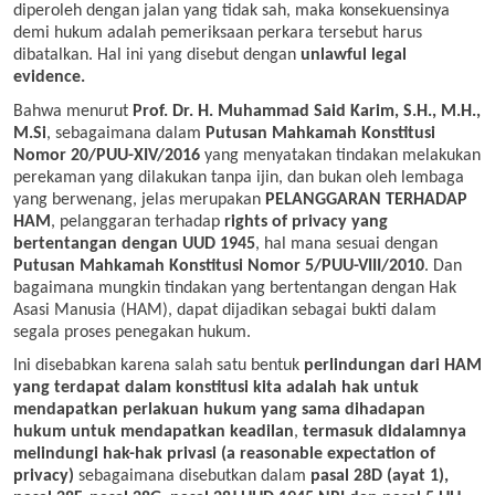
diperoleh dengan jalan yang tidak sah, maka konsekuensinya
demi hukum adalah pemeriksaan perkara tersebut harus
dibatalkan. Hal ini yang disebut dengan
unlawful legal
evidence.
Bahwa menurut
Prof. Dr. H. Muhammad Said Karim, S.H., M.H.,
M.Si
, sebagaimana dalam
Putusan Mahkamah Konstitusi
Nomor 20/PUU-XIV/2016
yang menyatakan tindakan melakukan
perekaman yang dilakukan tanpa ijin, dan bukan oleh lembaga
yang berwenang, jelas merupakan
PELANGGARAN TERHADAP
HAM
, pelanggaran terhadap
rights of privacy yang
bertentangan dengan UUD 1945
, hal mana sesuai dengan
Putusan Mahkamah Konstitusi Nomor 5/PUU-VIII/2010
. Dan
bagaimana mungkin tindakan yang bertentangan dengan Hak
Asasi Manusia (HAM), dapat dijadikan sebagai bukti dalam
segala proses penegakan hukum
.
Ini disebabkan karena salah satu bentuk
perlindungan dari HAM
yang terdapat dalam konstitusi kita adalah hak untuk
mendapatkan perlakuan hukum yang sama dihadapan
hukum untuk mendapatkan keadilan
,
termasuk didalamnya
melindungi hak-hak privasi (a reasonable expectation of
privacy)
sebagaimana disebutkan dalam
pasal 28D (ayat 1),