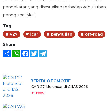
pendekatan yang disesuaikan terhadap kebutuhan
pengguna lokal.
Tag
# v27
# icar
# pengujian
# off-road
Share
Share
WhatsApp
Facebook
Twitter
Telegram
BERITA LAINNYA
BERITA OTOMOTIF
iCAR 27 Meluncur di GIIAS 2026
1 minggu