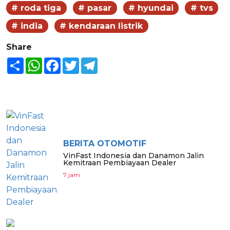
# roda tiga
# pasar
# hyundai
# tvs
# india
# kendaraan listrik
Share
Share
WhatsApp
Facebook
Twitter
Telegram
BERITA LAINNYA
BERITA OTOMOTIF
VinFast Indonesia dan Danamon Jalin
Kemitraan Pembiayaan Dealer
7 jam