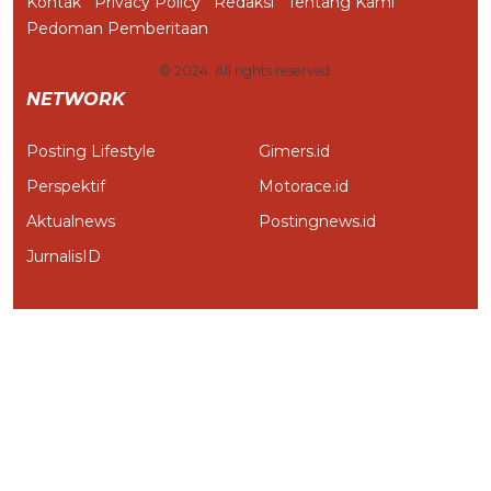
Kontak
Privacy Policy
Redaksi
Tentang Kami
Pedoman Pemberitaan
© 2024. All rights reserved.
NETWORK
Posting Lifestyle
Gimers.id
Perspektif
Motorace.id
Aktualnews
Postingnews.id
JurnalisID