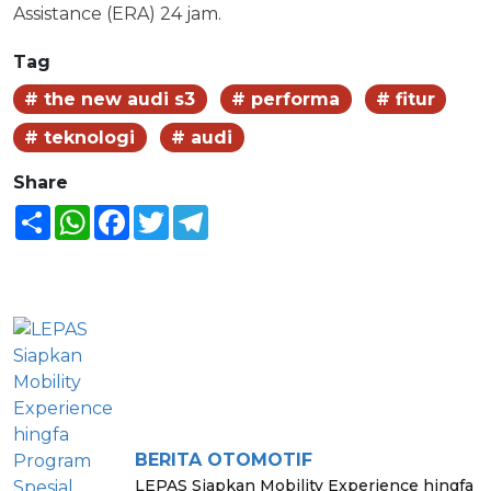
Assistance (ERA) 24 jam.
Tag
# the new audi s3
# performa
# fitur
# teknologi
# audi
Share
Share
WhatsApp
Facebook
Twitter
Telegram
BERITA LAINNYA
BERITA OTOMOTIF
LEPAS Siapkan Mobility Experience hingfa