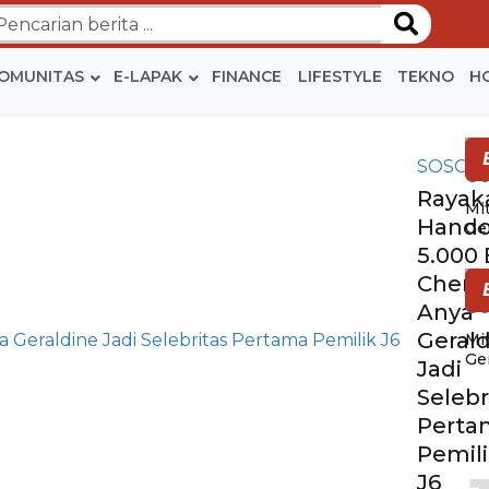
OMUNITAS
E-LAPAK
FINANCE
LIFESTYLE
TEKNO
H
SOSOK
Rayak
Mi
Hando
Ge
5.000 
Chery,
Anya
Geral
Mi
Ge
Jadi
Selebr
BE
Perta
Pemil
J6