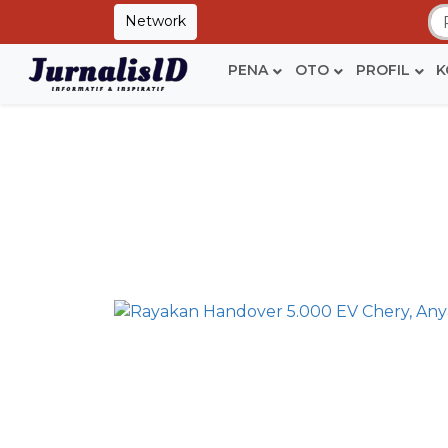
Network
PENA
OTO
PROFIL
K